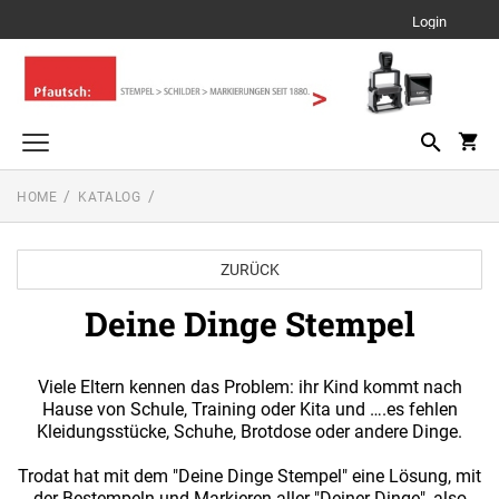
Login
HOME
KATALOG
trodat edy® Motivationsstempel
TRODAT EDY® FIX DEUTSCH
Stempel für das Büro
ZURÜCK
TEXT STEMPEL
Stempel zu Hause / Unterwegs
TRODAT EDY® FLEX
Einfarbig
Deine Dinge Stempel
TEXT STEMPEL
Zubehör
Multi Color
Einfarbig
ZUBEHÖR FÜR TYPOMATIC
TRODATKISSEN® FÜR EDY®
Viele Eltern kennen das Problem: ihr Kind kommt nach
Andere Stempelprodukte
Multi Color
DATUM STEMPEL
Hause von Schule, Training oder Kita und ….es fehlen
REINER PRODUKTE
Einfarbig
Kleidungsstücke, Schuhe, Brotdose oder andere Dinge.
Deine Dinge Stempel
ERSATZKISSEN (TRODAT)
NUMEROTEURE
DATUMSSTEMPEL
Multi Color
Ersatzkissen für Stempel zu Hause / Unterwegs
Trodat hat mit dem "Deine Dinge Stempel" eine Lösung, mit
Einfarbig
Olchi
ERSATZKISSEN REINER
der Bestempeln und Markieren aller "Deiner Dinge", also